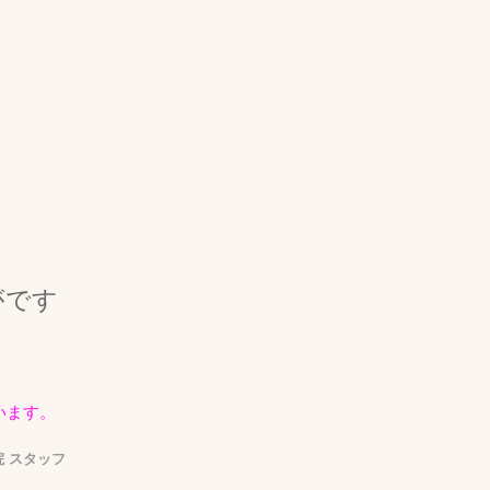
？
がです
います。
 スタッフ