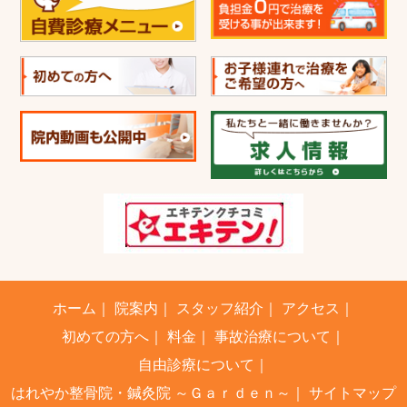
ホーム
｜
院案内
｜
スタッフ紹介
｜
アクセス
｜
初めての方へ
｜
料金
｜
事故治療について
｜
自由診療について
｜
はれやか整骨院・鍼灸院 ～Ｇａｒｄｅｎ～
｜
サイトマップ