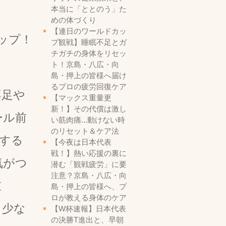
本当に「ととのう」た
めの体づくり
【連日のワールドカッ
ップ！
プ観戦】睡眠不足とガ
チガチの身体をリセッ
ト！京島・八広・向
島・押上の皆様へ届け
るプロの疲労回復ケア
不足や
【マックス重量更
新！】その代償は激し
ール前
い筋肉痛...動けない時
のリセット＆ケア法
する
【今夜は日本代表
戦！】熱い応援の裏に
気がつ
潜む「観戦疲労」に要
注意？京島・八広・向
重
島・押上の皆様へ、プ
ロが教える身体のケア
も少な
【W杯速報】日本代表
の決勝T進出と、早朝