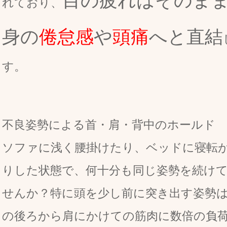
目の疲れはそのま
れており、
身の
倦怠感
や
頭痛
へと直結
す。
不良姿勢による首・肩・背中のホールド
ソファに浅く腰掛けたり、ベッドに寝転
りした状態で、何十分も同じ姿勢を続け
せんか？特に頭を少し前に突き出す姿勢
の後ろから肩にかけての筋肉に数倍の負