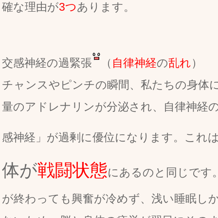
確な理由が
3つ
あります。
交感神経の過緊張
（
自律神経
の
乱れ
）
チャンスやピンチの瞬間、私たちの身体
量のアドレナリンが分泌され、自律神経
感神経」が過剰に優位になります。これ
体が
戦闘状態
にあるのと同じです
が終わっても興奮が冷めず、浅い睡眠し